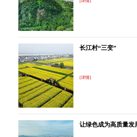
[详情]
长江村“三变”
[详情]
让绿色成为高质量发