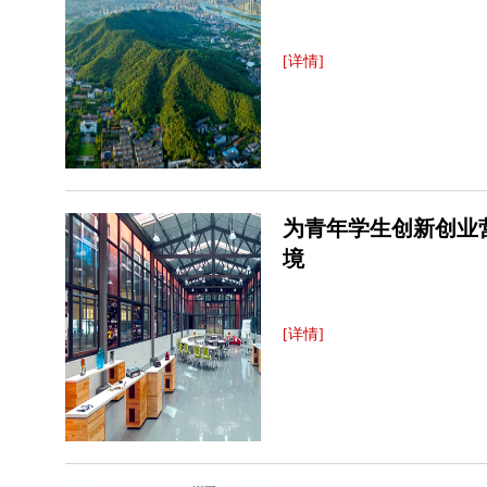
[详情]
为青年学生创新创业
境
[详情]