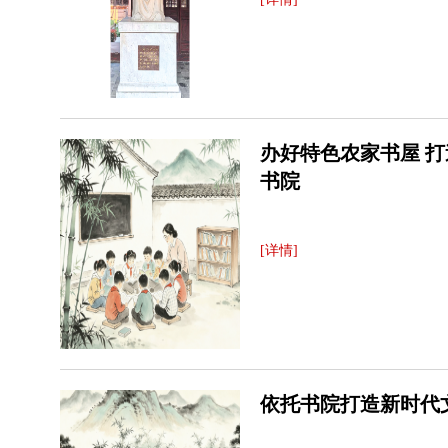
办好特色农家书屋 
书院
[详情]
依托书院打造新时代