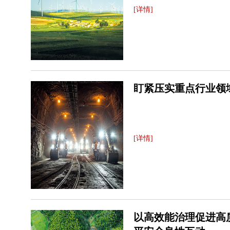
[详情]
盯紧压实重点行业领
[详情]
以高效能治理促进高