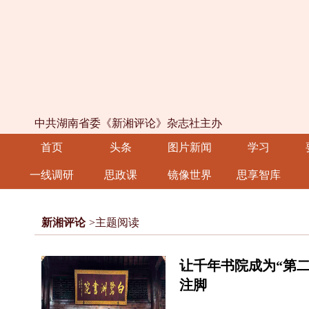
中共湖南省委《新湘评论》杂志社主办
首页
头条
图片新闻
学习
一线调研
思政课
镜像世界
思享智库
新湘评论
>主题阅读
让千年书院成为“第
注脚