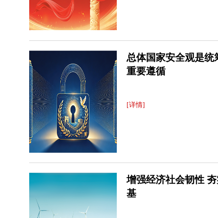
总体国家安全观是统
重要遵循
[详情]
增强经济社会韧性 
基