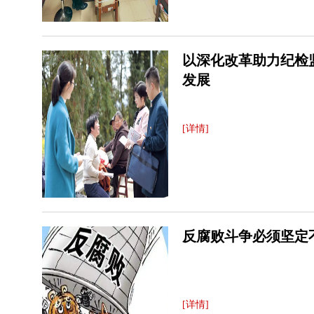
以深化改革助力纪检
发展
[详情]
反腐败斗争必须坚定
[详情]