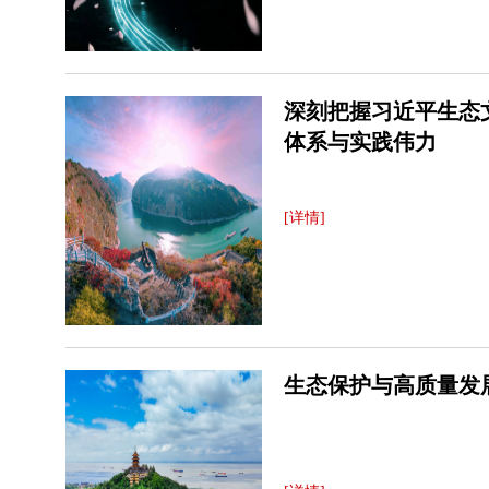
深刻把握习近平生态
体系与实践伟力
[详情]
生态保护与高质量发