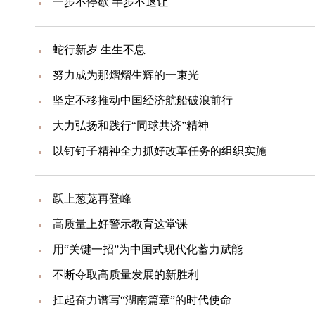
一步不停歇 半步不退让
蛇行新岁 生生不息
努力成为那熠熠生辉的一束光
坚定不移推动中国经济航船破浪前行
大力弘扬和践行“同球共济”精神
以钉钉子精神全力抓好改革任务的组织实施
跃上葱茏再登峰
高质量上好警示教育这堂课
用“关键一招”为中国式现代化蓄力赋能
不断夺取高质量发展的新胜利
扛起奋力谱写“湖南篇章”的时代使命