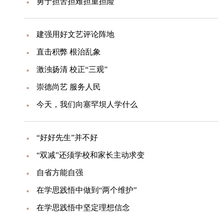
勇于担苦担难担重担险
建强用好文艺评论阵地
直击积弊 根治乱象
激浊扬清 校正“三观”
崇德尚艺 服务人民
今天，我们向塞罕坝人学什么
“好好先生”并不好
“双减”还须学校和家长主动求变
自省方能自强
在学思践悟中做到“两个维护”
在学思践悟中坚定理想信念