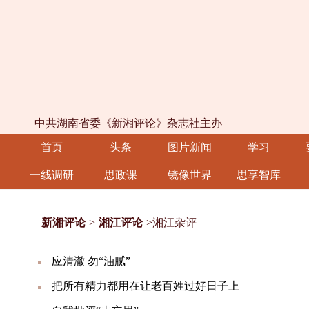
中共湖南省委《新湘评论》杂志社主办
首页
头条
图片新闻
学习
一线调研
思政课
镜像世界
思享智库
新湘评论
>
湘江评论
>湘江杂评
应清澈 勿“油腻”
把所有精力都用在让老百姓过好日子上