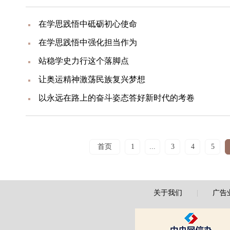
在学思践悟中砥砺初心使命
在学思践悟中强化担当作为
站稳学史力行这个落脚点
让奥运精神激荡民族复兴梦想
以永远在路上的奋斗姿态答好新时代的考卷
首页
1
...
3
4
5
关于我们
|
广告